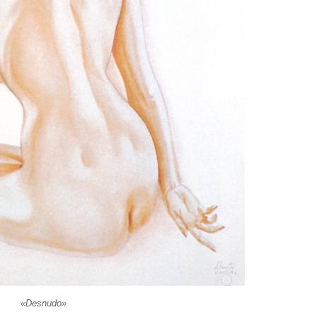
«Desnudo»