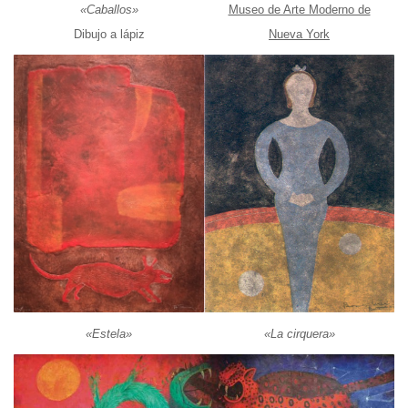
«Caballos»
Museo de Arte Moderno de
Dibujo a lápiz
Nueva York
«Estela»
«La cirquera»