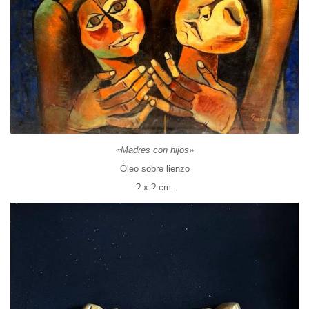
«Madres con hijos»
Óleo sobre lienzo
? x ? cm.